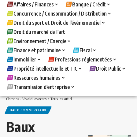
Affaires / Finances
Banque / Crédit
Concurrence / Consommation / Distribution
Droit du sport et Droit de l’évènementiel
Droit du marché de l’art
Environnement / Energie
Finance et patrimoine
Fiscal
Immobilier
Professions réglementées
Propriété intellectuelle et TIC
Droit Public
Ressources humaines
Transmission d’entreprise
Chronos - Vivaldi avocats
>
Tous les articles
>
Immobilier
>
Baux commerciaux
>
B
BAUX COMMERCIAUX
Baux