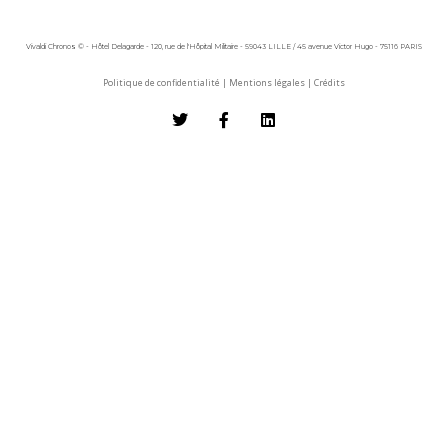
Vivaldi Chronos © - Hôtel Delagarde - 120, rue de l'Hôpital Militaire - 59043 LILLE / 45 avenue Victor Hugo - 75116 PARIS
Politique de confidentialité
|
Mentions légales
|
Crédits