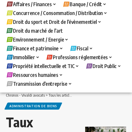
Affaires / Finances
Banque / Crédit
Concurrence / Consommation / Distribution
Droit du sport et Droit de l’évènementiel
Droit du marché de l’art
Environnement / Energie
Finance et patrimoine
Fiscal
Immobilier
Professions réglementées
Propriété intellectuelle et TIC
Droit Public
Ressources humaines
Transmission d’entreprise
Chronos - Vivaldi avocats
>
Tous les articles
>
Immobilier
>
Administration de bien
ADMINISTRATION DE BIENS
Taux