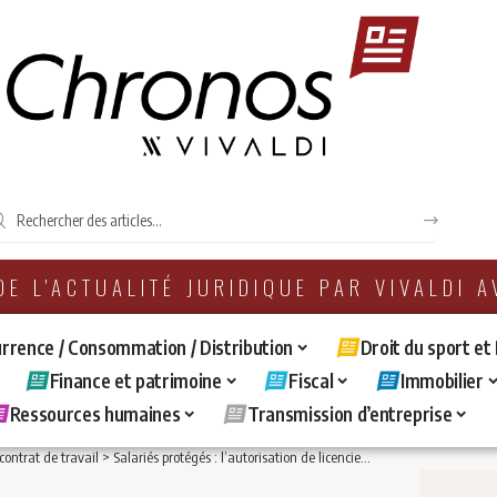
 DE L'ACTUALITÉ JURIDIQUE PAR VIVALDI 
rrence / Consommation / Distribution
Droit du sport et
Finance et patrimoine
Fiscal
Immobilier
Ressources humaines
Transmission d’entreprise
ontrat de travail
>
Salariés protégés : l’autorisation de licenciement donnée par l’inspecteur du travail ne fait pas obstacle à ce que le salarié saisisse les juridictions judiciaires compétentes de la responsabilité de l’employeur.