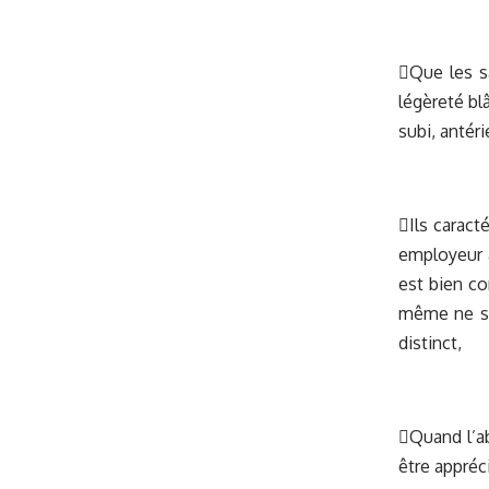
Que les sa
légèreté bl
subi, antéri
Ils caract
employeur a
est bien co
même ne sou
distinct,
Quand l’ab
être appréc