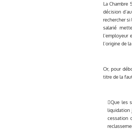
La Chambre So
décision d’au
rechercher si 
salarié mett
l’employeur e
l’origine de l
Or, pour déb
titre de la fa
Que les sa
liquidation
cessation d
reclasseme