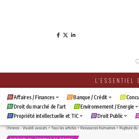
L'ESSENTIEL
Affaires / Finances
Banque / Crédit
Concu
Droit du marché de l’art
Environnement / Energie
Propriété intellectuelle et TIC
Droit Public
Chronos - Vivaldi avocats
>
Tous les articles
>
Ressources humaines
>
Rupture du c