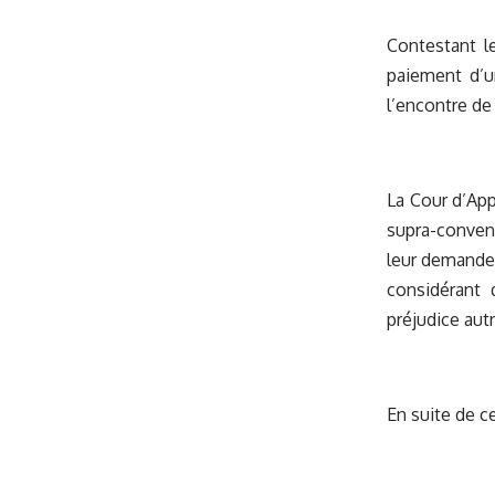
Contestant l
paiement d’u
l’encontre de
La Cour d’App
supra-conven
leur demande 
considérant q
préjudice aut
En suite de c