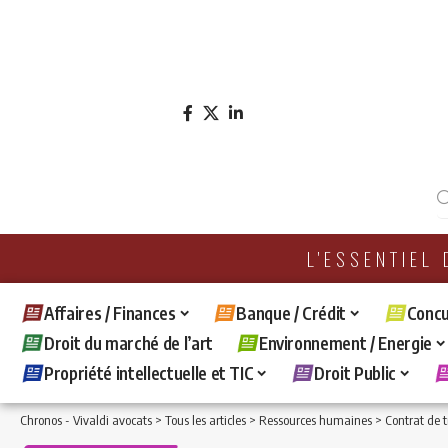
L'ESSENTIEL
Affaires / Finances
Banque / Crédit
Concu
Droit du marché de l’art
Environnement / Energie
Propriété intellectuelle et TIC
Droit Public
Chronos - Vivaldi avocats
>
Tous les articles
>
Ressources humaines
>
Contrat de t