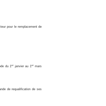
acteur pour le remplacement de
er
er
iode du 1
janvier au 1
mars
nde de requalification de ses