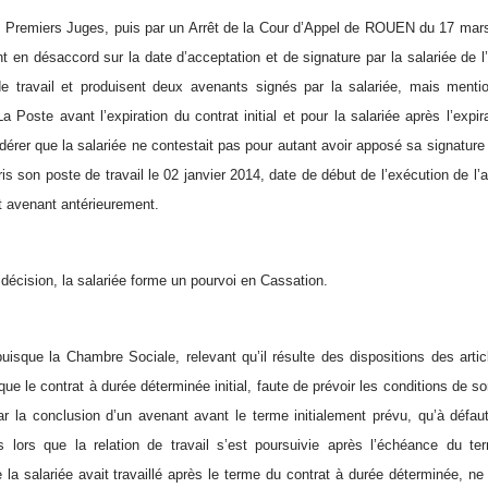
 Premiers Juges, puis par un Arrêt de la Cour d’Appel de ROUEN du 17 mars
ont en désaccord sur la date d’acceptation et de signature par la salariée de
de travail et produisent deux avenants signés par la salariée, mais menti
La Poste avant l’expiration du contrat initial et pour la salariée après l’expira
dérer que la salariée ne contestait pas pour autant avoir apposé sa signature 
ris son poste de travail le 02 janvier 2014, date de début de l’exécution de l’
t avenant antérieurement.
 décision, la salariée forme un pourvoi en Cassation.
 puisque la Chambre Sociale, relevant qu’il résulte des dispositions des arti
ue le contrat à durée déterminée initial, faute de prévoir les conditions de s
r la conclusion d’un avenant avant le terme initialement prévu, qu’à défaut
s lors que la relation de travail s’est poursuivie après l’échéance du te
 la salariée avait travaillé après le terme du contrat à durée déterminée, ne