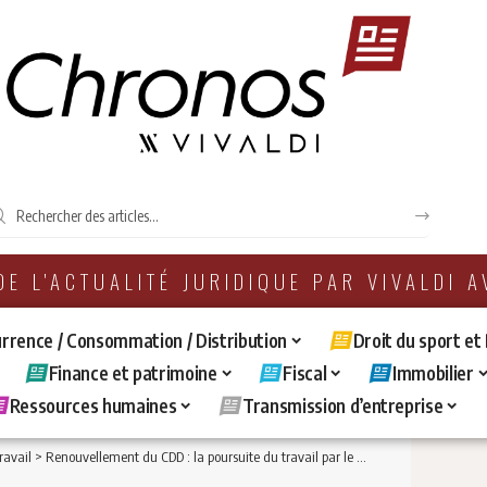
 DE L'ACTUALITÉ JURIDIQUE PAR VIVALDI 
rrence / Consommation / Distribution
Droit du sport et
Finance et patrimoine
Fiscal
Immobilier
Ressources humaines
Transmission d’entreprise
ravail
>
Renouvellement du CDD : la poursuite du travail par le salarié ne permet pas de présumer son accord quant au renouvellement du contrat initial avant l’échéance de celui.