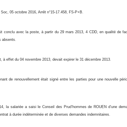
oc, 05 octobre 2016, Arrêt n°15-17.458, FS-P+B.
it conclu avec la poste, à partir du 29 mars 2013, 4 CDD, en qualité de f
s absents.
at, à effet du 04 novembre 2013, devait expirer le 31 décembre 2013.
nant de renouvellement était signé entre les parties pour une nouvelle pér
014, la salariée a saisi le Conseil des Prud’hommes de ROUEN d’une dema
ontrat à durée indéterminée et de diverses demandes indemnitaires.