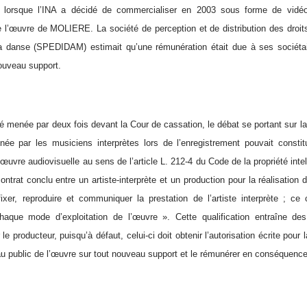
é lorsque l’INA a décidé de commercialiser en 2003 sous forme de vidé
 de l’œuvre de MOLIERE. La société de perception et de distribution des droits
a danse (SPEDIDAM) estimait qu’une rémunération était due à ses sociétair
ouveau support.
té menée par deux fois devant la Cour de cassation, le débat se portant sur la 
ée par les musiciens interprètes lors de l’enregistrement pouvait constit
 œuvre audiovisuelle au sens de l’article L. 212-4 du Code de la propriété inte
ontrat conclu entre un artiste-interprète et un production pour la réalisation
fixer, reproduire et communiquer la prestation de l’artiste interprète ; ce
chaque mode d’exploitation de l’œuvre ». Cette qualification entraîne 
le producteur, puisqu’à défaut, celui-ci doit obtenir l’autorisation écrite pour l
 public de l’œuvre sur tout nouveau support et le rémunérer en conséquence