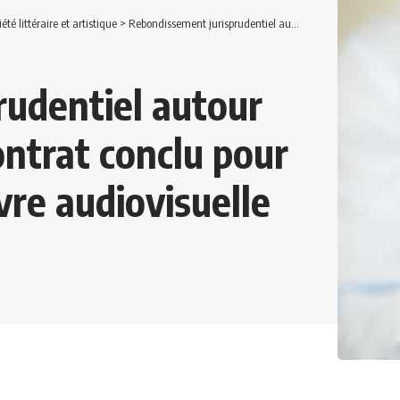
iété littéraire et artistique
>
Rebondissement jurisprudentiel autour de la qualification de contrat conclu pour la réalisation d’une œuvre audiovisuelle
rudentiel autour
contrat conclu pour
vre audiovisuelle