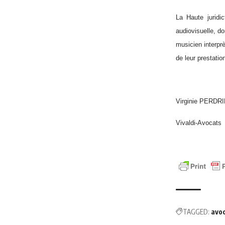
La Haute juridic
audiovisuelle, do
musicien interprè
de leur prestatio
Virginie PERDR
Vivaldi-Avocats
TAGGED:
avo