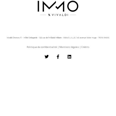
Vivaldi Chronos © - Hôtel Delagarde - 120, rue de l'Hôpital Militaire - 59043 LILLE / 45 avenue Victor Hugo - 75116 PARIS
Politique de confidentialité
|
Mentions légales
|
Crédits