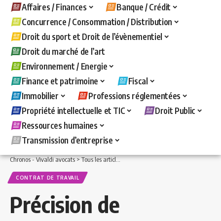
Affaires / Finances
Banque / Crédit
Concurrence / Consommation / Distribution
Droit du sport et Droit de l’évènementiel
Droit du marché de l’art
Environnement / Energie
Finance et patrimoine
Fiscal
Immobilier
Professions réglementées
Propriété intellectuelle et TIC
Droit Public
Ressources humaines
Transmission d’entreprise
Chronos - Vivaldi avocats
>
Tous les articles
>
Ressources humaines
>
Contrat de t
CONTRAT DE TRAVAIL
Précision de