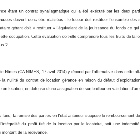
ance étant un contrat synallagmatique qui a été exécuté par les deux part
roques
doivent donc être réalisées : le loueur doit restituer l’ensemble des
cataire gérant doit « restituer » l’équivalant de la jouissance du fonds ce qu
cette occupation. Cette évaluation doit-elle comprendre tous les fruits de la loc
lus ?
de Nîmes (CA NIMES, 17 avril 2014) y répond par l’affirmative dans cette affa
 la nullité du contrat de location gérance en raison du défaut d’exploitat
 en location, en défense d’une assignation de son bailleur en validation d’un
u fond, la remise des parties en l’état antérieur suppose le remboursement de
 l’intégralité du profit tiré de la location par le locataire, soit une indemnit
 montant de la redevance.