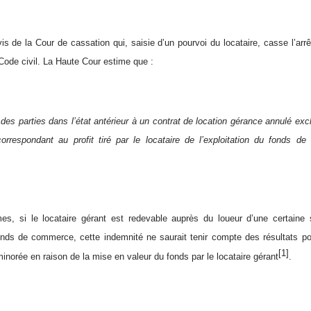
vis de la Cour de cassation qui, saisie d’un pourvoi du locataire, casse l’arr
 Code civil. La Haute Cour estime que :
 des parties dans l’état antérieur à un contrat de location gérance annulé excl
orrespondant au profit tiré par le locataire de l’exploitation du fonds d
mes, si le locataire gérant est redevable auprès du loueur d’une certain
onds de commerce, cette indemnité ne saurait tenir compte des résultats posi
[1]
inorée en raison de la mise en valeur du fonds par le locataire gérant
.