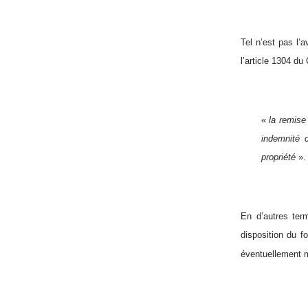
Tel n’est pas l’a
l’article 1304 du
«
la remise
indemnité c
propriété
».
En d’autres ter
disposition du f
éventuellement m