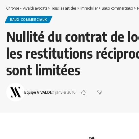
Chronos - Vivaldi avocats
>
Tous les articles
>
Immobilier
>
Baux commerciaux
>
N
BAUX COMMERCIAUX
Nullité du contrat de l
les restitutions récipro
sont limitées
Equipe VIVALDI
21 janvier 2016