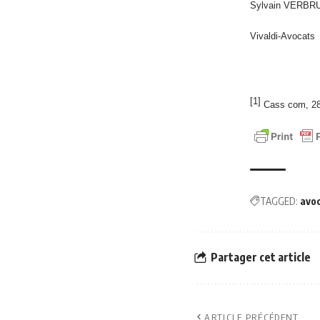
Sylvain VERB
Vivaldi-Avocats
[1]
Cass com, 28 
TAGGED:
avo
Partager cet article
ARTICLE PRÉCÉDENT