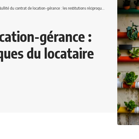
ullité du contrat de location-gérance : les restitutions réciproques du locataire sont limitées
ocation-gérance :
ques du locataire