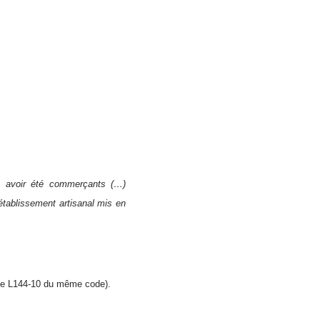
t avoir été commerçants (…)
établissement artisanal mis en
icle L144-10 du même code).