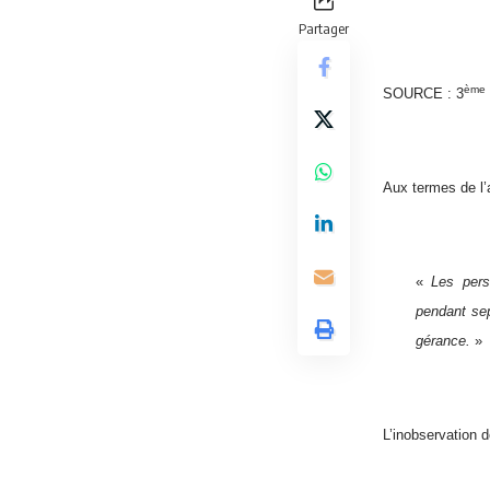
Partager
ème
SOURCE : 3
Aux termes de l’
«
Les perso
pendant sep
gérance.
»
L’inobservation 