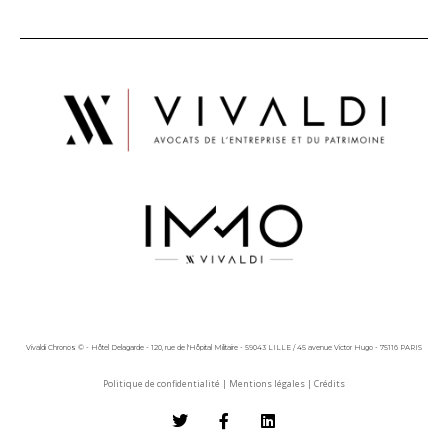
Vivaldi Chronos © - Hôtel Delagarde - 120, rue de l'Hôpital Militaire - 59043 LILLE / 45 avenue Victor Hugo - 75116 PARIS
Politique de confidentialité
|
Mentions légales
|
Crédits