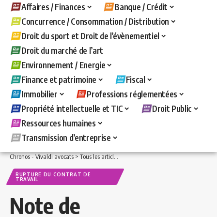
Affaires / Finances
Banque / Crédit
Concurrence / Consommation / Distribution
Droit du sport et Droit de l’évènementiel
Droit du marché de l’art
Environnement / Energie
Finance et patrimoine
Fiscal
Immobilier
Professions réglementées
Propriété intellectuelle et TIC
Droit Public
Ressources humaines
Transmission d’entreprise
Chronos - Vivaldi avocats
>
Tous les articles
>
Ressources humaines
>
Rupture du c
RUPTURE DU CONTRAT DE
TRAVAIL
Note de