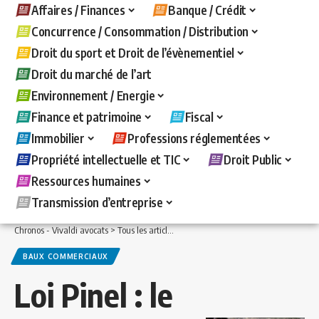
Affaires / Finances
Banque / Crédit
Concurrence / Consommation / Distribution
Droit du sport et Droit de l’évènementiel
Droit du marché de l’art
Environnement / Energie
Finance et patrimoine
Fiscal
Immobilier
Professions réglementées
Propriété intellectuelle et TIC
Droit Public
Ressources humaines
Transmission d’entreprise
Chronos - Vivaldi avocats
>
Tous les articles
>
Immobilier
>
Baux commerciaux
>
L
BAUX COMMERCIAUX
Loi Pinel : le