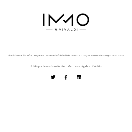
Vivaldi Chronos © - Hôtel Delagarde - 120, rue de l'Hôpital Militaire - 59043 LILLE / 45 avenue Victor Hugo - 75116 PARIS
Politique de confidentialité
|
Mentions légales
|
Crédits