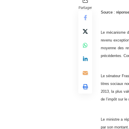
Partager
Source :
réponse
Le mécanisme du 
revenu exception
moyenne des rev
précédentes. Con
Le sénateur Fras
titres sociaux n
2013, la plus va
de l’impôt sur le
Le ministre a ré
par son montant.