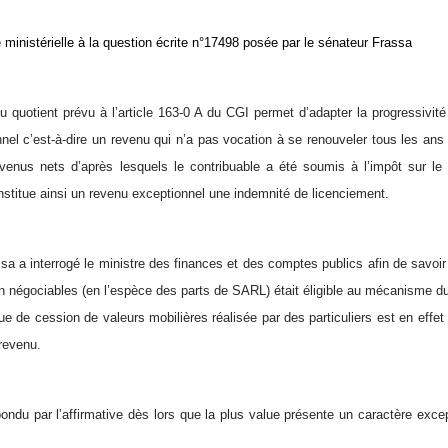
 ministérielle à la question écrite n°17498 posée par le sénateur Frassa
quotient prévu à l’article 163-0 A du CGI permet d’adapter la progressivit
nel c’est-à-dire un revenu qui n’a pas vocation à se renouveler tous les ans
enus nets d’après lesquels le contribuable a été soumis à l’impôt sur le
stitue ainsi un revenu exceptionnel une indemnité de licenciement.
sa a interrogé le ministre des finances et des comptes publics afin de savoir
on négociables (en l’espèce des parts de SARL) était éligible au mécanisme du
lue de cession de valeurs mobilières réalisée par des particuliers est en eff
 revenu.
pondu par l’affirmative dès lors que la plus value présente un caractère exce