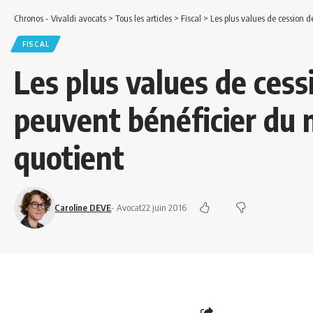
Chronos - Vivaldi avocats
>
Tous les articles
>
Fiscal
>
Les plus values de cession 
FISCAL
Les plus values de cess
peuvent bénéficier du
quotient
Caroline DEVE
- Avocat
22 juin 2016