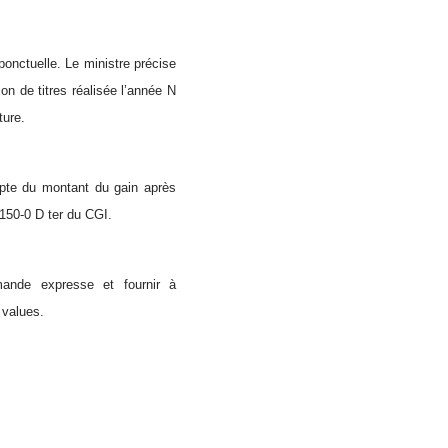
ponctuelle. Le ministre précise
n de titres réalisée l’année N
ture.
ompte du montant du gain après
 150-0 D ter du CGI.
mande expresse et fournir à
 values.