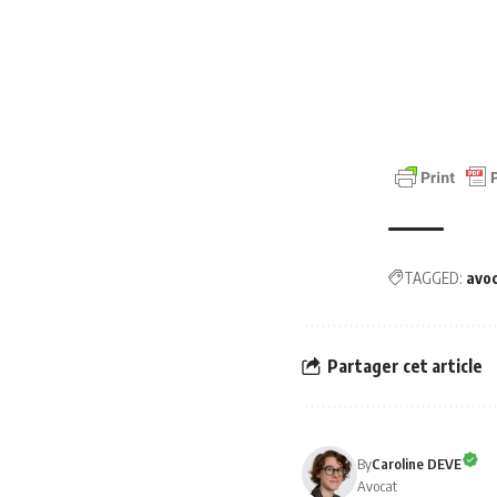
TAGGED:
avo
Partager cet article
By
Caroline DEVE
Avocat