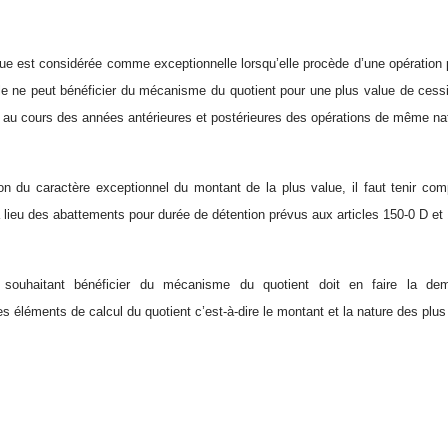
alue est considérée comme exceptionnelle lorsqu’elle procède d’une opération 
le ne peut bénéficier du mécanisme du quotient pour une plus value de cessio
isé au cours des années antérieures et postérieures des opérations de même na
ion du caractère exceptionnel du montant de la plus value, il faut tenir c
 a lieu des abattements pour durée de détention prévus aux articles 150-0 D et
e souhaitant bénéficier du mécanisme du quotient doit en faire la de
les éléments de calcul du quotient c’est-à-dire le montant et la nature des plus