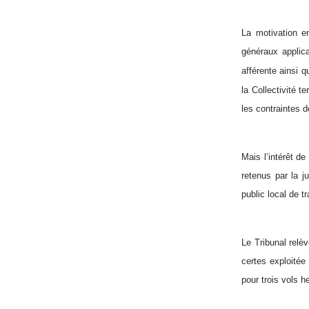
La motivation e
généraux applica
afférente ainsi q
la Collectivité te
les contraintes de
Mais l’intérêt de
retenus par la ju
public local de t
Le Tribunal relèv
certes exploitée
pour trois vols 