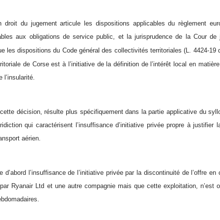
n droit du jugement articule les dispositions applicables du règlement eu
bles aux obligations de service public, et la jurisprudence de la Cour de
ue les dispositions du Code général des collectivités territoriales (L. 4424-1
rritoriale de Corse est à l’initiative de la définition de l’intérêt local en matiè
 l’insularité.
 cette décision, résulte plus spécifiquement dans la partie applicative du syll
ridiction qui caractérisent l’insuffisance d’initiative privée propre à justifi
ransport aérien.
e d’abord l’insuffisance de l’initiative privée par la discontinuité de l’offre en
 par Ryanair Ltd et une autre compagnie mais que cette exploitation, n’est 
hebdomadaires.