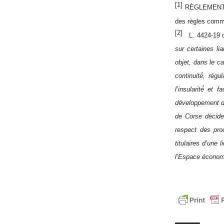
[1]
RÈGLEMENT (
des règles commu
[2]
L. 4424-19 d
sur certaines li
objet, dans le c
continuité́, rég
l’insularité́ et
développement des
de Corse décide 
respect des proc
titulaires d’une
l’Espace économ