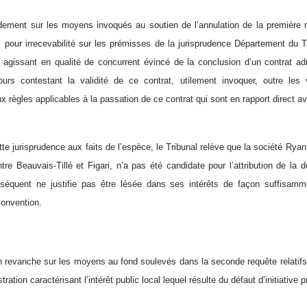
dement sur les moyens invoqués au soutien de l’annulation de la première r
s pour irrecevabilité sur les prémisses de la jurisprudence Département du
 agissant en qualité de concurrent évincé de la conclusion d’un contrat adm
ours contestant la validité de ce contrat, utilement invoquer, outre les
ègles applicables à la passation de ce contrat qui sont en rapport direct av
te jurisprudence aux faits de l’espèce, le Tribunal relève que la société Ryan
tre Beauvais-Tillé et Figari, n’a pas été candidate pour l’attribution de la
nséquent ne justifie pas être lésée dans ses intérêts de façon suffisamm
convention.
n revanche sur les moyens au fond soulevés dans la seconde requête relatifs à
stration caractérisant l’intérêt public local lequel résulte du défaut d’initiative p