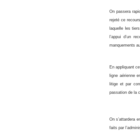
On passera rapi
rejeté ce recour
laquelle les
tiers
l’appui d’un rec
manquements aux r
En appliquant cet
ligne aérienne en
litige et par co
passation de la 
On s’attardera e
faits par l’admini