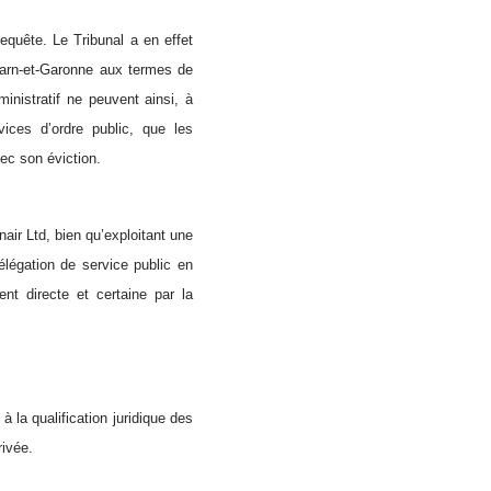
equête. L
e Tribunal a en effet
 Tarn-et-Garonne aux termes de
inistratif ne peuvent ainsi, à
 vices d’ordre public, que les
ec son éviction.
nair Ltd, bien qu’exploitant une
 délégation de service public en
ent directe et certaine par la
 la qualification juridique des
rivée.