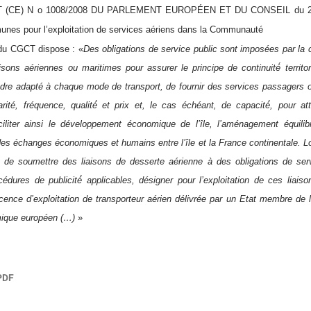
CE) N o 1008/2008 DU PARLEMENT EUROPÉEN ET DU CONSEIL du 24 s
nes pour l’exploitation de services aériens dans la Communauté
u CGCT dispose : «
Des obligations de service public sont imposées par la col
aisons aériennes ou maritimes pour assurer le principe de continuité́ territo
adre adapté à chaque mode de transport, de fournir des services passagers o
ularité, fréquence, qualité́ et prix et, le cas échéant, de capacité́, pour at
 faciliter ainsi le développement économique de l’île, l’aménagement équilibré
 échanges économiques et humains entre l’île et la France continentale. Lorsqu
de soumettre des liaisons de desserte aérienne à des obligations de serv
édures de publicité́ applicables, désigner pour l’exploitation de ces lia
 licence d’exploitation de transporteur aérien délivrée par un Etat membre de 
ique européen (…)
»