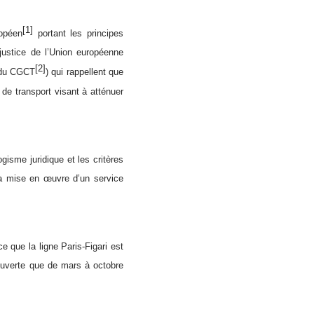
[1]
ropéen
portant les principes
 justice de l’Union européenne
[2]
9 du CGCT
) qui rappellent que
re de transport visant à atténuer
ogisme juridique et les critères
er la mise en œuvre d’un service
 ce que la ligne Paris-Figari est
ouverte que de mars à octobre