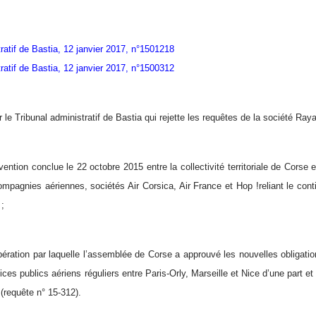
ratif de Bastia, 12 janvier 2017, n°1501218
ratif de Bastia, 12 janvier 2017, n°1500312
le Tribunal administratif de Bastia qui rejette les requêtes de la société Rayan
vention conclue le 22 octobre 2015 entre la collectivité territoriale de Cor
compagnies aériennes,
sociétés Air Corsica, Air France et Hop !
reliant le con
 ;
ibération par laquelle l’assemblée de Corse a approuvé les nouvelles obligat
ices publics aériens réguliers entre Paris-Orly, Marseille et Nice d’une part et 
 (requête n° 15-312).