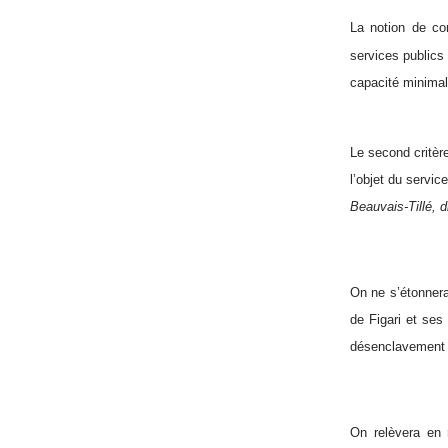
La notion de con
services publics
capacité minimal
Le second critère 
l’objet du servic
Beauvais-Tillé, 
On ne s’étonnera
de Figari et ses
désenclavement d’
On relèvera en r