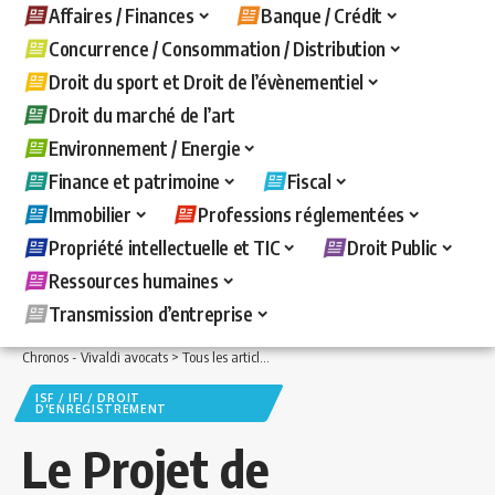
Affaires / Finances
Banque / Crédit
Concurrence / Consommation / Distribution
Droit du sport et Droit de l’évènementiel
Droit du marché de l’art
Environnement / Energie
Finance et patrimoine
Fiscal
Immobilier
Professions réglementées
Propriété intellectuelle et TIC
Droit Public
Ressources humaines
Transmission d’entreprise
Chronos - Vivaldi avocats
>
Tous les articles
>
Fiscal
>
ISF / IFI / Droit d'enregistre
ISF / IFI / DROIT
D'ENREGISTREMENT
Le Projet de