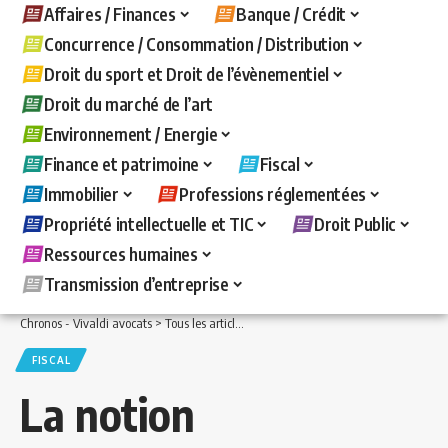
Affaires / Finances
Banque / Crédit
Concurrence / Consommation / Distribution
Droit du sport et Droit de l’évènementiel
Droit du marché de l’art
Environnement / Energie
Finance et patrimoine
Fiscal
Immobilier
Professions réglementées
Propriété intellectuelle et TIC
Droit Public
Ressources humaines
Transmission d’entreprise
Chronos - Vivaldi avocats
>
Tous les articles
>
Fiscal
>
La notion d’entreprise liée, 
FISCAL
La notion