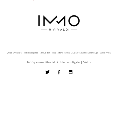
Vivaldi Chronos © - Hôtel Delagarde - 120, rue de l'Hôpital Militaire - 59043 LILLE / 45 avenue Victor Hugo - 75116 PARIS
Politique de confidentialité
|
Mentions légales
|
Crédits