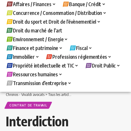
Affaires / Finances
Banque / Crédit
Concurrence / Consommation / Distribution
Droit du sport et Droit de l’évènementiel
Droit du marché de l’art
Environnement / Energie
Finance et patrimoine
Fiscal
Immobilier
Professions réglementées
Propriété intellectuelle et TIC
Droit Public
Ressources humaines
Transmission d’entreprise
Chronos - Vivaldi avocats
>
Tous les articles
>
Ressources humaines
>
Contrat de t
CONTRAT DE TRAVAIL
Interdiction