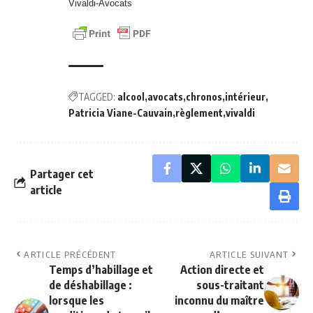
Vivaldi-Avocats
TAGGED:
alcool
avocats
chronos
intérieur
Patricia Viane-Cauvain
règlement
vivaldi
Partager cet
article
ARTICLE PRÉCÉDENT
ARTICLE SUIVANT
Temps d’habillage et
Action directe et
de déshabillage :
sous-traitant
lorsque les
inconnu du maître