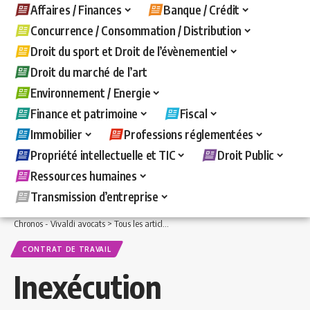
Affaires / Finances
Banque / Crédit
Concurrence / Consommation / Distribution
Droit du sport et Droit de l’évènementiel
Droit du marché de l’art
Environnement / Energie
Finance et patrimoine
Fiscal
Immobilier
Professions réglementées
Propriété intellectuelle et TIC
Droit Public
Ressources humaines
Transmission d’entreprise
Chronos - Vivaldi avocats
>
Tous les articles
>
Ressources humaines
>
Contrat de t
CONTRAT DE TRAVAIL
Inexécution