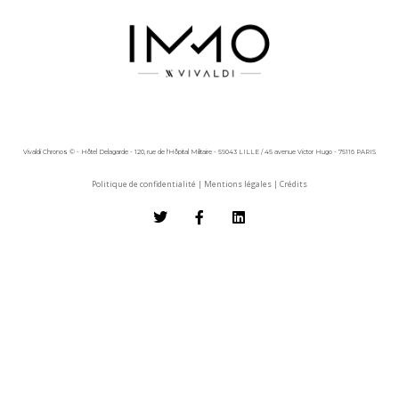
Vivaldi Chronos © - Hôtel Delagarde - 120, rue de l'Hôpital Militaire - 59043 LILLE / 45 avenue Victor Hugo - 75116 PARIS
Politique de confidentialité
|
Mentions légales
|
Crédits