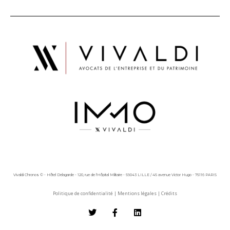
Vivaldi Chronos © - Hôtel Delagarde - 120, rue de l'Hôpital Militaire - 59043 LILLE / 45 avenue Victor Hugo - 75116 PARIS
Politique de confidentialité
|
Mentions légales
|
Crédits