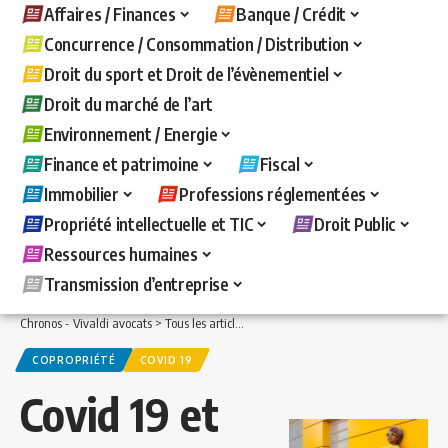
Affaires / Finances
Banque / Crédit
Concurrence / Consommation / Distribution
Droit du sport et Droit de l’évènementiel
Droit du marché de l’art
Environnement / Energie
Finance et patrimoine
Fiscal
Immobilier
Professions réglementées
Propriété intellectuelle et TIC
Droit Public
Ressources humaines
Transmission d’entreprise
Chronos - Vivaldi avocats
>
Tous les articles
>
Immobilier
>
Copropriété
>
Covid 19 
COPROPRIÉTÉ
COVID 19
Covid 19 et