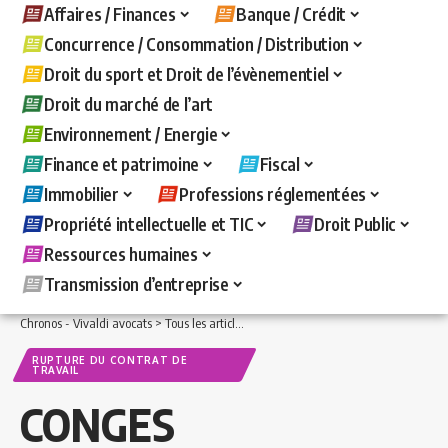
Affaires / Finances
Banque / Crédit
Concurrence / Consommation / Distribution
Droit du sport et Droit de l’évènementiel
Droit du marché de l’art
Environnement / Energie
Finance et patrimoine
Fiscal
Immobilier
Professions réglementées
Propriété intellectuelle et TIC
Droit Public
Ressources humaines
Transmission d’entreprise
Chronos - Vivaldi avocats
>
Tous les articles
>
Ressources humaines
>
Rupture du c
RUPTURE DU CONTRAT DE
TRAVAIL
CONGES