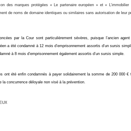
çon des marques protégées « Le partenaire européen » et « L’immobilier 
ement de noms de domaine identiques ou similaires sans autorisation de leur pr
oncées par la Cour sont particulièrement sévères, puisque l’ancien agent
éen a été condamné à 12 mois d’emprisonnement assortis d’un sursis simple 
amné à 8 mois d’emprisonnement également assortis d’un sursis simple.
és ont été enfin condamnés à payer solidairement la somme de 200 000 € t
e la concurrence déloyale non visé à la prévention.
IEUX