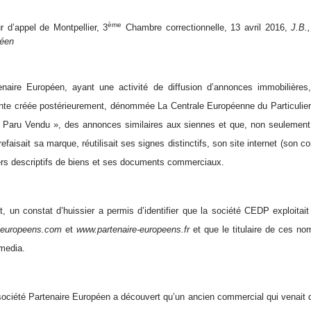
ème
 d’appel de Montpellier, 3
Chambre correctionnelle, 13 avril 2016,
J.B.,
péen
enaire Européen, ayant une activité de diffusion d’annonces immobilière
nte créée postérieurement, dénommée La Centrale Européenne du Particulier
« Paru Vendu », des annonces similaires aux siennes et que, non seulement, e
refaisait sa marque, réutilisait ses signes distinctifs, son site internet (son
ers descriptifs de biens et ses documents commerciaux.
, un constat d’huissier a permis d’identifier que la société CEDP exploitait
-europeens.com
et
www.partenaire-europeens.fr
et que le titulaire de ces no
media.
société Partenaire Européen a découvert qu’un ancien commercial qui venait de