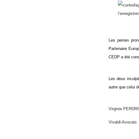
contrefa
l’enregistr
Les peine
s pron
Partenaire Europ
CEDP a été cond
Les deux inculp
autre que celui d
Virginie PERDR
Vivaldi-Avocats