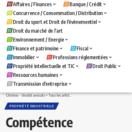
Affaires / Finances
Banque / Crédit
Concurrence / Consommation / Distribution
Droit du sport et Droit de l’évènementiel
Droit du marché de l’art
Environnement / Energie
Finance et patrimoine
Fiscal
Immobilier
Professions réglementées
Propriété intellectuelle et TIC
Droit Public
Ressources humaines
Transmission d’entreprise
Chronos - Vivaldi avocats
>
Tous les articles
>
Propriété intellectuelle et TIC
>
Propr
PROPRIÉTÉ INDUSTRIELLE
Compétence