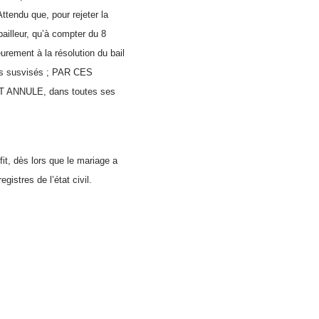
Attendu que, pour rejeter la
bailleur, qu’à compter du 8
ieurement à la résolution du bail
xtes susvisés ; PAR CES
 ET ANNULE, dans toutes ses
fit, dès lors que le mariage a
gistres de l’état civil.