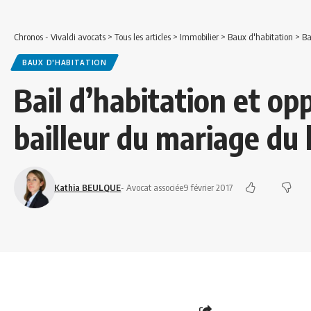
Chronos - Vivaldi avocats
>
Tous les articles
>
Immobilier
>
Baux d'habitation
>
Ba
BAUX D'HABITATION
Bail d’habitation et op
bailleur du mariage du 
Kathia BEULQUE
- Avocat associée
9 février 2017