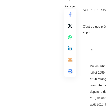
Partager
SOURCE : Cass
C’est ce que pré
suit :
« …
Vu les artic
juillet 1989 
et un étrang
prescrite p
depuis la d
Y…, de nati
août 2013, l