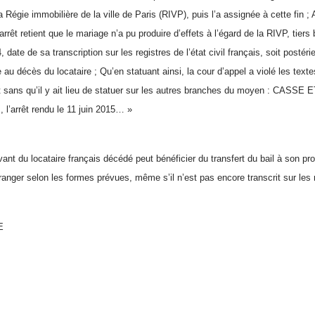
a Régie immobilière de la ville de Paris (RIVP), puis l’a assignée à cette fin ; 
rrêt retient que le mariage n’a pu produire d’effets à l’égard de la RIVP, tiers 
, date de sa transcription sur les registres de l’état civil français, soit postér
 au décès du locataire ; Qu’en statuant ainsi, la cour d’appel a violé les te
sans qu’il y ait lieu de statuer sur les autres branches du moyen : CASSE
, l’arrêt rendu le 11 juin 2015… »
vant du locataire français décédé peut bénéficier du transfert du bail à son pro
tranger selon les formes prévues, même s’il n’est pas encore transcrit sur les re
E