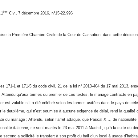
ère
.1
Civ., 7 décembre 2016, n°15-22.996
cise la Première Chambre Civile de la Cour de Cassation, dans cette décision
les 171-1 et 171-5 du code civil, 21 de la loi n° 2013-404 du 17 mai 2013, ensem
;
Attendu qu’aux termes du premier de ces textes, le mariage contracté en pay
er est valable s’il a été célébré selon les formes usitées dans le pays de céléb
ar le deuxième, qui n’est soumise à aucune exigence de délai, rend la qualité 
ate du mariage ; Attendu, selon l’arrêt attaqué, que Pascal X…, de nationalité
onalité italienne, se sont mariés le 23 mai 2011 à Madrid ; qu’à la suite du d
e second a sollicité le transfert à son profit du bail d’un local à usage d’habit