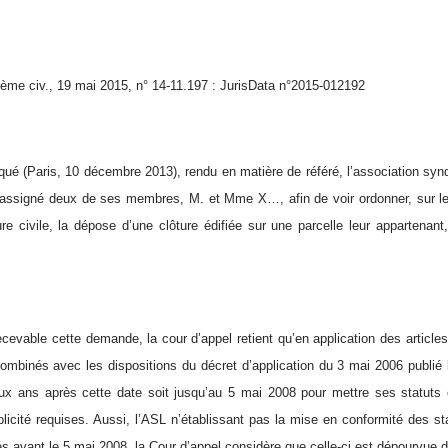
ème civ., 19 mai 2015, n° 14-11.197 : JurisData n°2015-012192
taqué (Paris, 10 décembre 2013), rendu en matière de référé, l’association sy
assigné deux de ses membres, M. et Mme X…, afin de voir ordonner, sur le 
e civile, la dépose d’une clôture édifiée sur une parcelle leur appartenant
recevable cette demande, la cour d’appel retient qu’en application des article
 combinés avec les dispositions du décret d’application du 3 mai 2006 publié 
ux ans après cette date soit jusqu’au 5 mai 2008 pour mettre ses statuts 
blicité requises. Aussi, l’ASL n’établissant pas la mise en conformité des sta
és avant le 5 mai 2008, la Cour d’appel considère que celle-ci est dépourvue du 