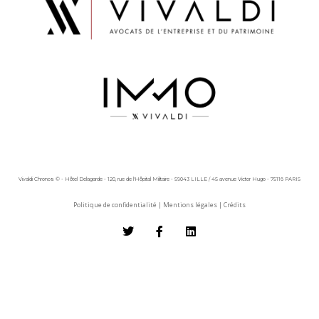
Vivaldi Chronos © - Hôtel Delagarde - 120, rue de l'Hôpital Militaire - 59043 LILLE / 45 avenue Victor Hugo - 75116 PARIS
Politique de confidentialité
|
Mentions légales
|
Crédits