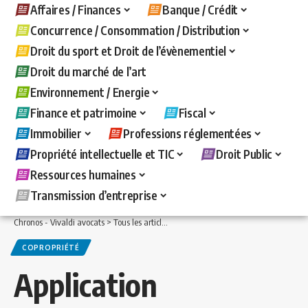
Affaires / Finances
Banque / Crédit
Concurrence / Consommation / Distribution
Droit du sport et Droit de l’évènementiel
Droit du marché de l’art
Environnement / Energie
Finance et patrimoine
Fiscal
Immobilier
Professions réglementées
Propriété intellectuelle et TIC
Droit Public
Ressources humaines
Transmission d’entreprise
Chronos - Vivaldi avocats
>
Tous les articles
>
Immobilier
>
Copropriété
>
Applicati
COPROPRIÉTÉ
Application