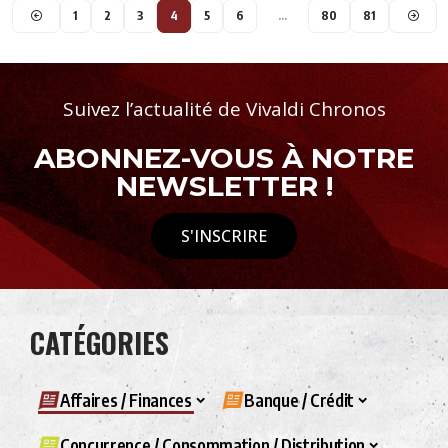
1
2
3
4
5
6
…
80
81
Suivez l’actualité de Vivaldi Chronos
ABONNEZ-VOUS À NOTRE
NEWSLETTER !
S'INSCRIRE
CATÉGORIES
Affaires / Finances
Banque / Crédit
Concurrence / Consommation / Distribution