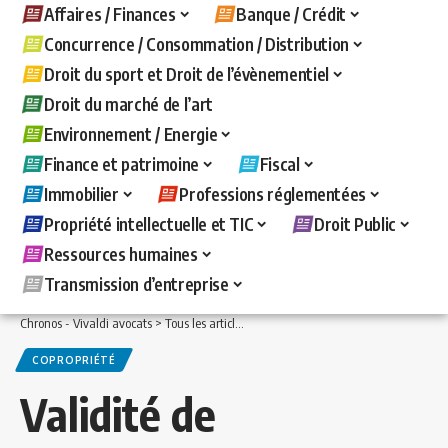
Affaires / Finances
Banque / Crédit
Concurrence / Consommation / Distribution
Droit du sport et Droit de l’évènementiel
Droit du marché de l’art
Environnement / Energie
Finance et patrimoine
Fiscal
Immobilier
Professions réglementées
Propriété intellectuelle et TIC
Droit Public
Ressources humaines
Transmission d’entreprise
Chronos - Vivaldi avocats
>
Tous les articles
>
Immobilier
>
Copropriété
>
Validité 
COPROPRIÉTÉ
Validité de