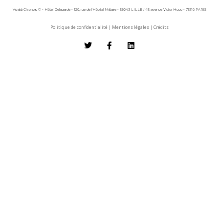
Vivaldi Chronos © - Hôtel Delagarde - 120, rue de l'Hôpital Militaire - 59043 LILLE / 45 avenue Victor Hugo - 75116 PARIS
Politique de confidentialité
|
Mentions légales
|
Crédits