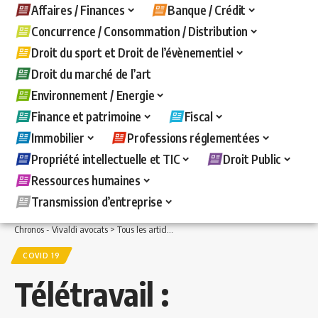
Affaires / Finances
Banque / Crédit
Concurrence / Consommation / Distribution
Droit du sport et Droit de l’évènementiel
Droit du marché de l’art
Environnement / Energie
Finance et patrimoine
Fiscal
Immobilier
Professions réglementées
Propriété intellectuelle et TIC
Droit Public
Ressources humaines
Transmission d’entreprise
Chronos - Vivaldi avocats
>
Tous les articles
>
COVID 19
>
Télétravail : un renforce
COVID 19
Télétravail :