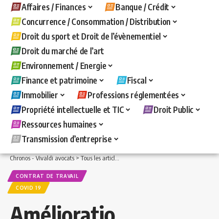
Affaires / Finances
Banque / Crédit
Concurrence / Consommation / Distribution
Droit du sport et Droit de l’évènementiel
Droit du marché de l’art
Environnement / Energie
Finance et patrimoine
Fiscal
Immobilier
Professions réglementées
Propriété intellectuelle et TIC
Droit Public
Ressources humaines
Transmission d’entreprise
Chronos - Vivaldi avocats
>
Tous les articles
>
Ressources humaines
>
Contrat de t
CONTRAT DE TRAVAIL
COVID 19
Amélioratio