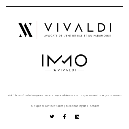
Vivaldi Chronos © - Hôtel Delagarde - 120, rue de l'Hôpital Militaire - 59043 LILLE / 45 avenue Victor Hugo - 75116 PARIS
Politique de confidentialité
|
Mentions légales
|
Crédits