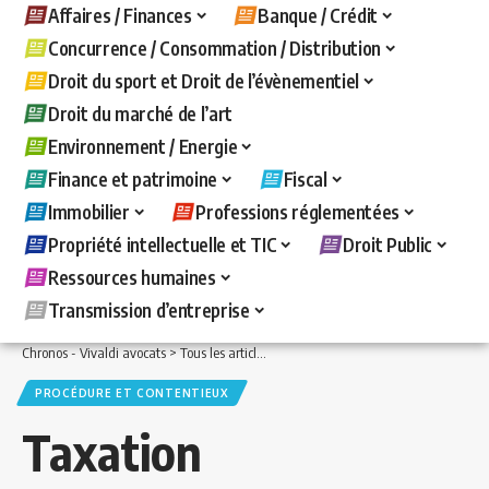
Affaires / Finances
Banque / Crédit
Concurrence / Consommation / Distribution
Droit du sport et Droit de l’évènementiel
Droit du marché de l’art
Environnement / Energie
Finance et patrimoine
Fiscal
Immobilier
Professions réglementées
Propriété intellectuelle et TIC
Droit Public
Ressources humaines
Transmission d’entreprise
Chronos - Vivaldi avocats
>
Tous les articles
>
Fiscal
>
Procédure et contentieux
>
PROCÉDURE ET CONTENTIEUX
Taxation