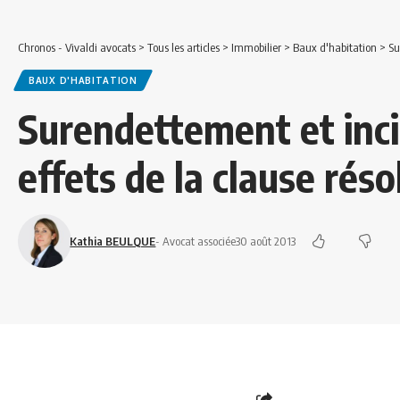
Chronos - Vivaldi avocats
>
Tous les articles
>
Immobilier
>
Baux d'habitation
>
Su
BAUX D'HABITATION
Surendettement et inci
effets de la clause réso
Kathia BEULQUE
- Avocat associée
30 août 2013