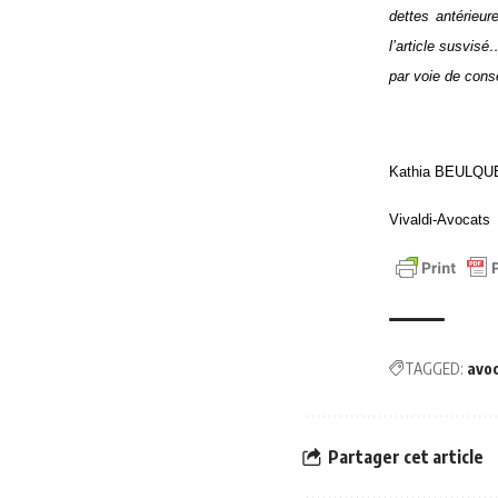
dettes antérieur
l’article susvis
par voie de con
Kathia BEULQU
Vivaldi-Avocats
TAGGED:
avo
Partager cet article