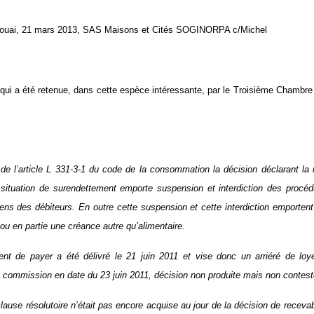
uai, 21 mars 2013, SAS Maisons et Cités SOGINORPA c/Michel
n qui a été retenue, dans cette espèce intéressante, par le Troisième Chambr
 l’article L 331-3-1 du code de la consommation la décision déclarant la 
 situation de surendettement emporte suspension et interdiction des procéd
iens des débiteurs. En outre cette suspension et cette interdiction emportent 
ou en partie une créance autre qu’alimentaire.
 de payer a été délivré le 21 juin 2011 et vise donc un arriéré de loye
la commission en date du 23 juin 2011, décision non produite mais non contest
lause résolutoire n’était pas encore acquise au jour de la décision de recevabil