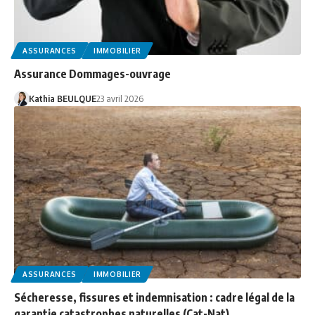
ASSURANCES
IMMOBILIER
Assurance Dommages-ouvrage
Kathia BEULQUE
23 avril 2026
ASSURANCES
IMMOBILIER
Sécheresse, fissures et indemnisation : cadre légal de la
garantie catastrophes naturelles (Cat-Nat)