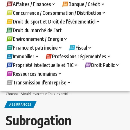
Affaires / Finances
Banque / Crédit
Concurrence / Consommation / Distribution
Droit du sport et Droit de l’évènementiel
Droit du marché de l’art
Environnement / Energie
Finance et patrimoine
Fiscal
Immobilier
Professions réglementées
Propriété intellectuelle et TIC
Droit Public
Ressources humaines
Transmission d’entreprise
Chronos - Vivaldi avocats
>
Tous les articles
>
Immobilier
>
Assurances
>
Subrogat
ASSURANCES
Subrogation