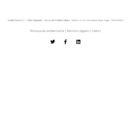
Vivaldi Chronos © - Hôtel Delagarde - 120, rue de l'Hôpital Militaire - 59043 LILLE / 45 avenue Victor Hugo - 75116 PARIS
Politique de confidentialité
|
Mentions légales
|
Crédits