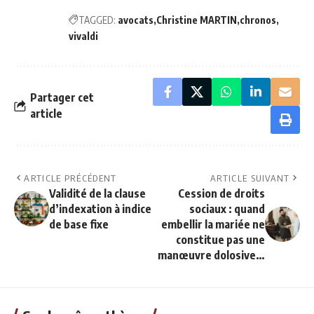
TAGGED:
avocats
Christine MARTIN
chronos
vivaldi
Partager cet
article
ARTICLE PRÉCÉDENT
ARTICLE SUIVANT
Validité de la clause
Cession de droits
d’indexation à indice
sociaux : quand
de base fixe
embellir la mariée ne
constitue pas une
manœuvre dolosive…