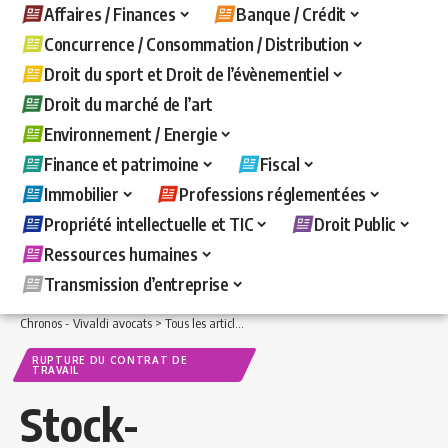
Affaires / Finances
Banque / Crédit
Concurrence / Consommation / Distribution
Droit du sport et Droit de l’évènementiel
Droit du marché de l’art
Environnement / Energie
Finance et patrimoine
Fiscal
Immobilier
Professions réglementées
Propriété intellectuelle et TIC
Droit Public
Ressources humaines
Transmission d’entreprise
Chronos - Vivaldi avocats
>
Tous les articles
>
Ressources humaines
>
Rupture du c
RUPTURE DU CONTRAT DE
TRAVAIL
Stock-