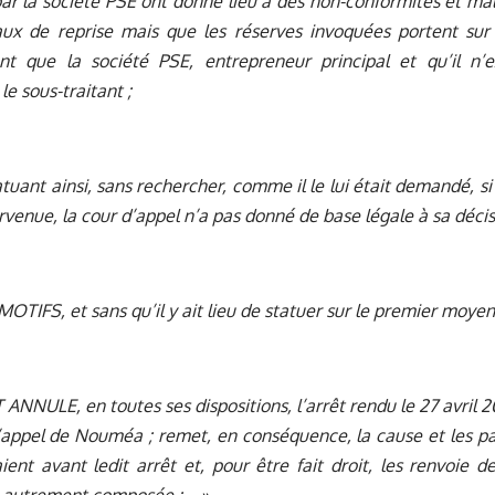
par la société PSE ont donné lieu à des non-conformités et ma
aux de reprise mais que les réserves invoquées portent sur 
nt que la société PSE, entrepreneur principal et qu’il n’
le sous-traitant ;
tuant ainsi, sans rechercher, comme il le lui était demandé, si
ervenue, la cour d’appel n’a pas donné de base légale à sa décis
OTIFS, et sans qu’il y ait lieu de statuer sur le premier moyen
ANNULE, en toutes ses dispositions, l’arrêt rendu le 27 avril 20
’appel de Nouméa ; remet, en conséquence, la cause et les par
ient avant ledit arrêt et, pour être fait droit, les renvoie 