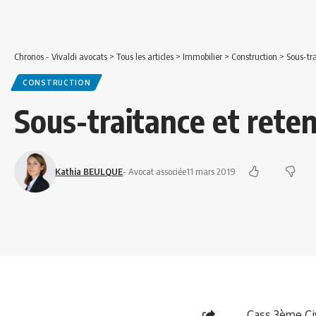
Chronos - Vivaldi avocats
>
Tous les articles
>
Immobilier
>
Construction
>
Sous-tr
CONSTRUCTION
Sous-traitance et rete
Kathia BEULQUE
- Avocat associée
11 mars 2019
Cass.3ème Civ