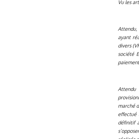
Vu les art
Attendu, 
ayant réa
divers (V
société E
paiement 
Attendu
provision
marché de
effectué 
définitif
s’opposer