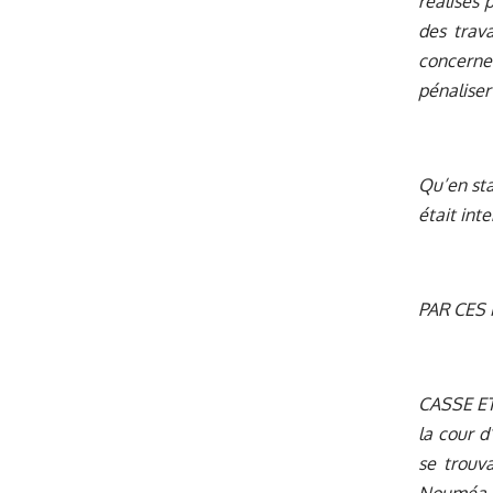
réalisés 
des trav
concerne
pénaliser 
Qu’en sta
était int
PAR CES M
CASSE ET 
la cour d
se trouva