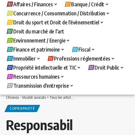
Affaires / Finances
Banque / Crédit
Concurrence / Consommation / Distribution
Droit du sport et Droit de l’évènementiel
Droit du marché de l’art
Environnement / Energie
Finance et patrimoine
Fiscal
Immobilier
Professions réglementées
Propriété intellectuelle et TIC
Droit Public
Ressources humaines
Transmission d’entreprise
Chronos - Vivaldi avocats
>
Tous les articles
>
Immobilier
>
Copropriété
>
Responsab
COPROPRIÉTÉ
Responsabil