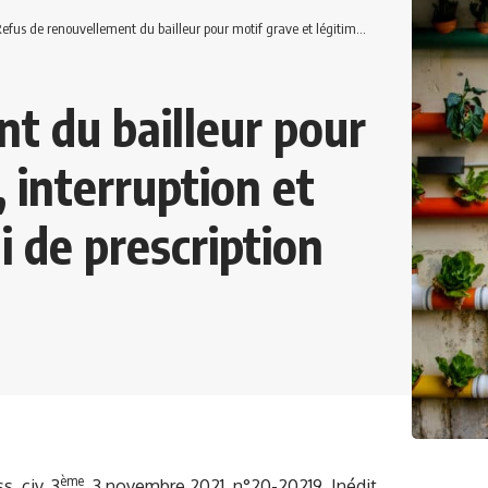
fus de renouvellement du bailleur pour motif grave et légitime, interruption et point de départ du délai de prescription
t du bailleur pour
, interruption et
i de prescription
ème
s. civ. 3
, 3 novembre 2021, n°20-20219, Inédit