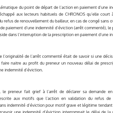
lématique du point de départ de l’action en paiement d’une in
s échappé aux lecteurs habituels de CHRONOS qu’elle court 
 du refus de renouvellement du bailleur, en cas de congé sans 
 de paiement d’une indemnité d’éviction (arrêt commenté), le pr
de dans l’interruption de la prescription en paiement d’une in
te l’originalité de l’arrêt commenté était de savoir si une déci
 faire naitre au profit du preneur un nouveau délai de presc
e indemnité d’éviction.
, le preneur fait grief à l’arrêt de déclarer sa demande en
rescrite aux motifs que l’action en validation du refus de
ns indemnité d’éviction pour motif grave et légitime tendant 
rcevoir une indemnité d’éviction interrompait le délai de la 