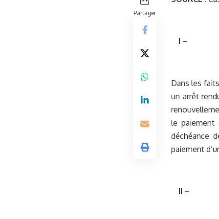
Partager
I –
Dans les fait
un arrêt rend
renouvellemen
le paiement d
déchéance de
paiement d’un
II –