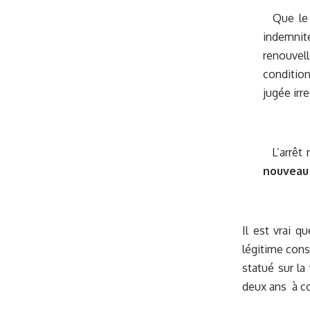
Que le p
indemnit
renouvel
condition
jugée irre
L’arrêt r
nouveau 
Il est vrai 
légitime cons
statué sur la
deux ans à co