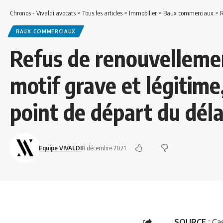
Chronos - Vivaldi avocats
>
Tous les articles
>
Immobilier
>
Baux commerciaux
>
Re
BAUX COMMERCIAUX
Refus de renouvellemen
motif grave et légitime
point de départ du déla
Equipe VIVALDI
8 décembre 2021
SOURCE :
Cas