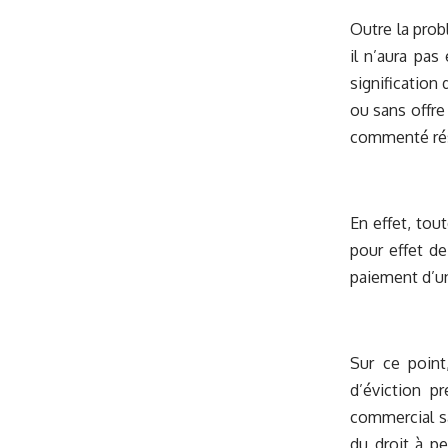
Outre la prob
il n’aura pa
signification
ou sans offre
commenté rési
En effet, tou
pour effet de
paiement d’un
Sur ce point
d’éviction p
commercial sa
du droit à pe