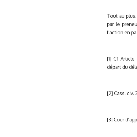
Tout au plus,
par le preneu
l’action en p
[1]
Cf Article
départ du dél
[2]
Cass. civ. 
[3]
Cour d’appe