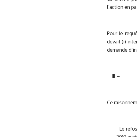
l’action en p
Pour le requé
devait (i) int
demande d’in
III –
Ce raisonnemen
Le refus 