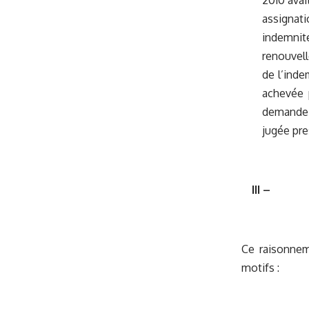
2010 avait
assignati
indemnité
renouvell
de l’inde
achevée p
demande d
jugée pre
III –
Ce raisonnem
motifs :