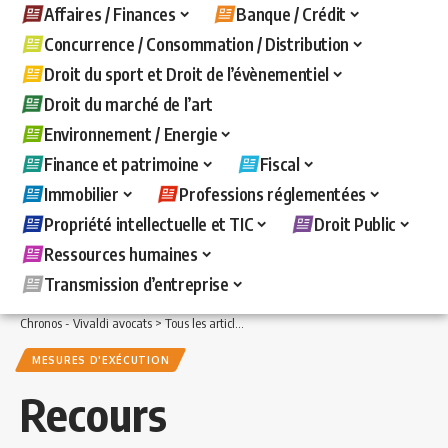
Affaires / Finances
Banque / Crédit
Concurrence / Consommation / Distribution
Droit du sport et Droit de l’évènementiel
Droit du marché de l’art
Environnement / Energie
Finance et patrimoine
Fiscal
Immobilier
Professions réglementées
Propriété intellectuelle et TIC
Droit Public
Ressources humaines
Transmission d’entreprise
Chronos - Vivaldi avocats
>
Tous les articles
>
Banque / Crédit
>
Mesures d'exécuti
MESURES D'EXÉCUTION
Recours