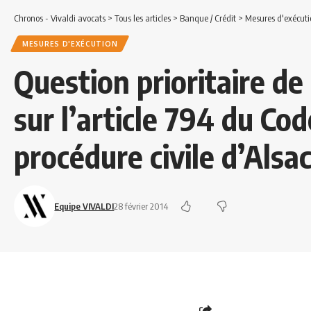
Chronos - Vivaldi avocats
>
Tous les articles
>
Banque / Crédit
>
Mesures d'exécuti
MESURES D'EXÉCUTION
Question prioritaire de
sur l’article 794 du Cod
procédure civile d’Alsa
Equipe VIVALDI
28 février 2014