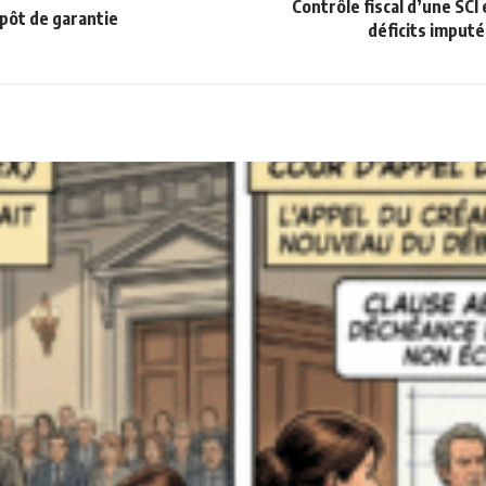
Contrôle fiscal d’une SCI 
pôt de garantie
déficits imputé