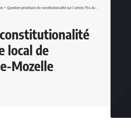
on
>
Question prioritaire de constitutionalité sur l’article 794 du Code local de procédure civile d’Alsace-Mozelle
 constitutionalité
e local de
ce-Mozelle