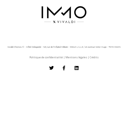
Vivaldi Chronos © - Hôtel Delagarde - 120, rue de l'Hôpital Militaire - 59043 LILLE / 45 avenue Victor Hugo - 75116 PARIS
Politique de confidentialité
|
Mentions légales
|
Crédits