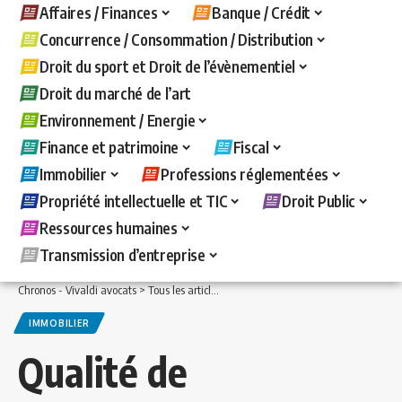
Affaires / Finances
Banque / Crédit
Concurrence / Consommation / Distribution
Droit du sport et Droit de l’évènementiel
Droit du marché de l’art
Environnement / Energie
Finance et patrimoine
Fiscal
Immobilier
Professions réglementées
Propriété intellectuelle et TIC
Droit Public
Ressources humaines
Transmission d’entreprise
Chronos - Vivaldi avocats
>
Tous les articles
>
Immobilier
>
Qualité de non-profess
IMMOBILIER
Qualité de