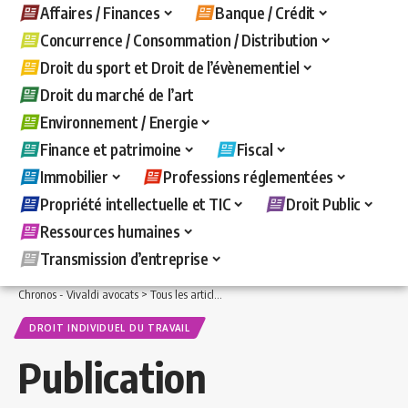
Affaires / Finances
Banque / Crédit
Concurrence / Consommation / Distribution
Droit du sport et Droit de l’évènementiel
Droit du marché de l’art
Environnement / Energie
Finance et patrimoine
Fiscal
Immobilier
Professions réglementées
Propriété intellectuelle et TIC
Droit Public
Ressources humaines
Transmission d’entreprise
Chronos - Vivaldi avocats
>
Tous les articles
>
Ressources humaines
>
Droit indivi
DROIT INDIVIDUEL DU TRAVAIL
Publication