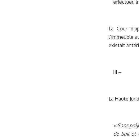
effectuer, à
La Cour d’ap
l’immeuble au
existait antér
III –
La Haute Jurid
« Sans préj
de bail et