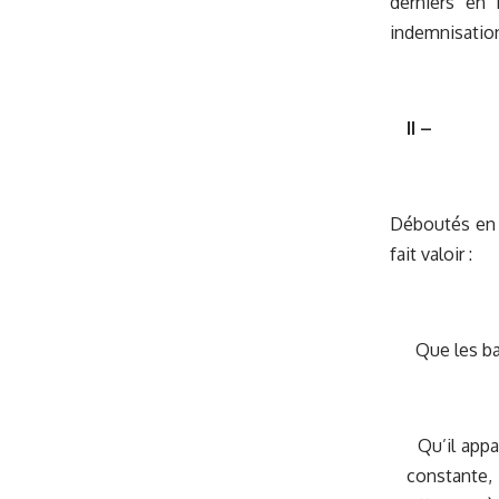
derniers en 
indemnisation
II –
Déboutés en a
fait valoir :
Que les bai
Qu’il appar
constante,