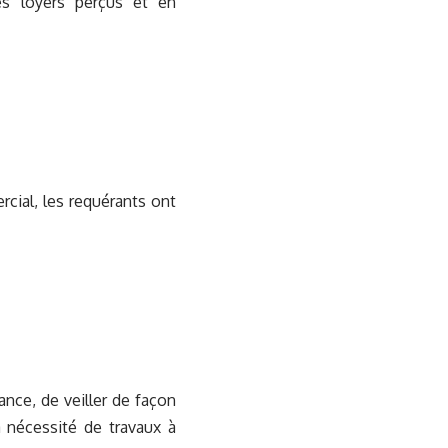
des loyers perçus et en
cial, les requérants ont
ance, de veiller de façon
a nécessité de travaux à