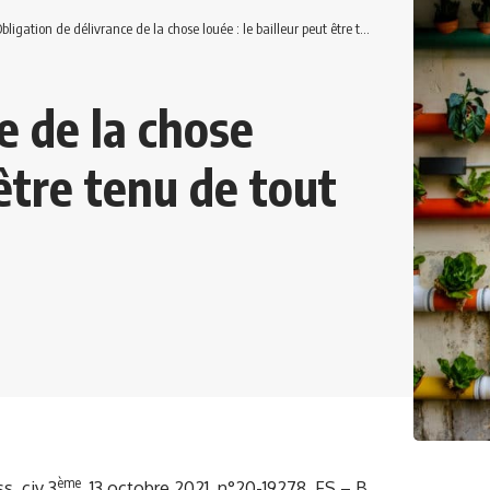
bligation de délivrance de la chose louée : le bailleur peut être tenu de tout … sauf de l’impossible !
e de la chose
 être tenu de tout
ème
s. civ 3
, 13 octobre 2021, n°20-19278, FS – B