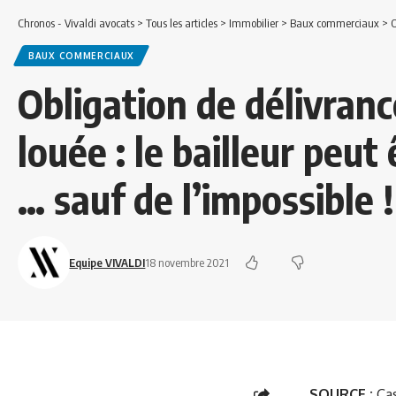
Chronos - Vivaldi avocats
>
Tous les articles
>
Immobilier
>
Baux commerciaux
>
O
BAUX COMMERCIAUX
Obligation de délivranc
louée : le bailleur peut
… sauf de l’impossible !
Equipe VIVALDI
18 novembre 2021
SOURCE :
Cas