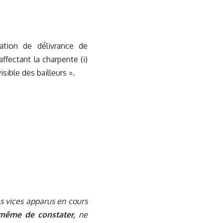
ation de délivrance de
ffectant la charpente (i)
isible des bailleurs ».
es vices apparus en cours
à même de constater,
ne