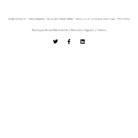
Vivaldi Chronos © - Hôtel Delagarde - 120, rue de l'Hôpital Militaire - 59043 LILLE / 45 avenue Victor Hugo - 75116 PARIS
Politique de confidentialité
|
Mentions légales
|
Crédits