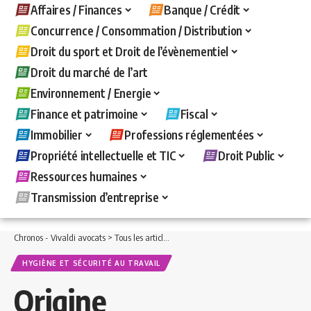
Affaires / Finances
Banque / Crédit
Concurrence / Consommation / Distribution
Droit du sport et Droit de l’évènementiel
Droit du marché de l’art
Environnement / Energie
Finance et patrimoine
Fiscal
Immobilier
Professions réglementées
Propriété intellectuelle et TIC
Droit Public
Ressources humaines
Transmission d’entreprise
Chronos - Vivaldi avocats
>
Tous les articles
>
Ressources humaines
>
Hygiène et s
HYGIÈNE ET SÉCURITÉ AU TRAVAIL
Origine