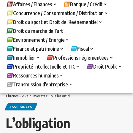
Affaires / Finances
Banque / Crédit
Concurrence / Consommation / Distribution
Droit du sport et Droit de l’évènementiel
Droit du marché de l’art
Environnement / Energie
Finance et patrimoine
Fiscal
Immobilier
Professions réglementées
Propriété intellectuelle et TIC
Droit Public
Ressources humaines
Transmission d’entreprise
Chronos - Vivaldi avocats
>
Tous les articles
>
Immobilier
>
Assurances
>
L’obligat
ASSURANCES
L’obligation