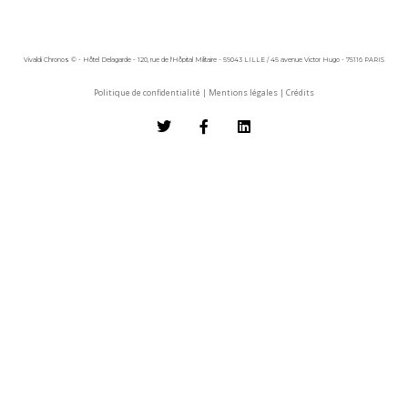
Vivaldi Chronos © - Hôtel Delagarde - 120, rue de l'Hôpital Militaire - 59043 LILLE / 45 avenue Victor Hugo - 75116 PARIS
Politique de confidentialité
|
Mentions légales
|
Crédits