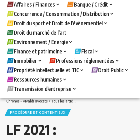
Affaires / Finances
Banque / Crédit
Concurrence / Consommation / Distribution
Droit du sport et Droit de l’évènementiel
Droit du marché de l’art
Environnement / Energie
Finance et patrimoine
Fiscal
Immobilier
Professions réglementées
Propriété intellectuelle et TIC
Droit Public
Ressources humaines
Transmission d’entreprise
Chronos - Vivaldi avocats
>
Tous les articles
>
Fiscal
>
Procédure et contentieux
>
PROCÉDURE ET CONTENTIEUX
LF 2021 :