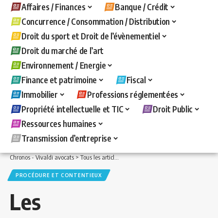
Affaires / Finances
Banque / Crédit
Concurrence / Consommation / Distribution
Droit du sport et Droit de l’évènementiel
Droit du marché de l’art
Environnement / Energie
Finance et patrimoine
Fiscal
Immobilier
Professions réglementées
Propriété intellectuelle et TIC
Droit Public
Ressources humaines
Transmission d’entreprise
Chronos - Vivaldi avocats
>
Tous les articles
>
Fiscal
>
Procédure et contentieux
>
PROCÉDURE ET CONTENTIEUX
Les