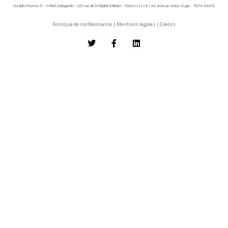
Vivaldi Chronos © - Hôtel Delagarde - 120, rue de l'Hôpital Militaire - 59043 LILLE / 45 avenue Victor Hugo - 75116 PARIS
Politique de confidentialité
|
Mentions légales
|
Crédits