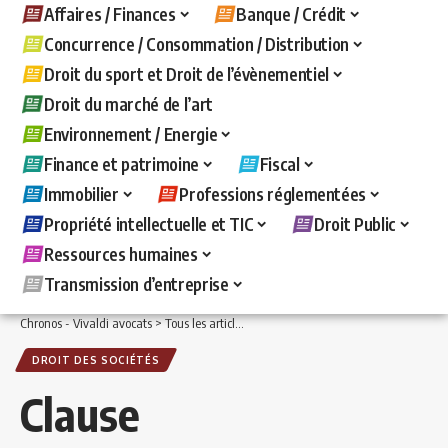
Affaires / Finances
Banque / Crédit
Concurrence / Consommation / Distribution
Droit du sport et Droit de l’évènementiel
Droit du marché de l’art
Environnement / Energie
Finance et patrimoine
Fiscal
Immobilier
Professions réglementées
Propriété intellectuelle et TIC
Droit Public
Ressources humaines
Transmission d’entreprise
Chronos - Vivaldi avocats
>
Tous les articles
>
Affaires / Finances
>
Droit des sociét
DROIT DES SOCIÉTÉS
Clause