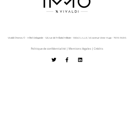
Vivaldi Chronos © - Hôtel Delagarde - 120, rue de l'Hôpital Militaire - 59043 LILLE / 45 avenue Victor Hugo - 75116 PARIS
Politique de confidentialité
|
Mentions légales
|
Crédits