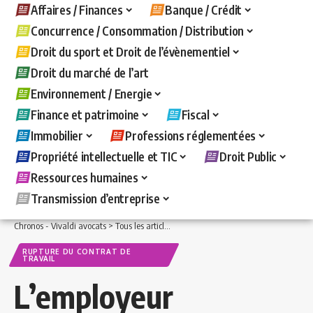
Affaires / Finances
Banque / Crédit
Concurrence / Consommation / Distribution
Droit du sport et Droit de l’évènementiel
Droit du marché de l’art
Environnement / Energie
Finance et patrimoine
Fiscal
Immobilier
Professions réglementées
Propriété intellectuelle et TIC
Droit Public
Ressources humaines
Transmission d’entreprise
Chronos - Vivaldi avocats
>
Tous les articles
>
Ressources humaines
>
Rupture du c
RUPTURE DU CONTRAT DE
TRAVAIL
L’employeur