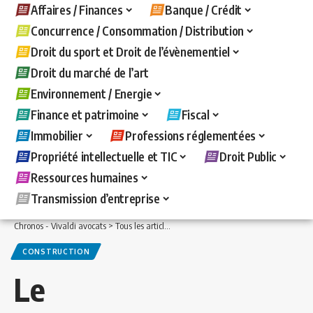
Affaires / Finances
Banque / Crédit
Concurrence / Consommation / Distribution
Droit du sport et Droit de l’évènementiel
Droit du marché de l’art
Environnement / Energie
Finance et patrimoine
Fiscal
Immobilier
Professions réglementées
Propriété intellectuelle et TIC
Droit Public
Ressources humaines
Transmission d’entreprise
Chronos - Vivaldi avocats
>
Tous les articles
>
Immobilier
>
Construction
>
Le fonde
CONSTRUCTION
Le