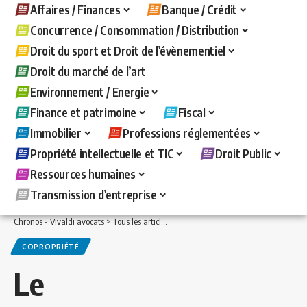
Affaires / Finances
Banque / Crédit
Concurrence / Consommation / Distribution
Droit du sport et Droit de l’évènementiel
Droit du marché de l’art
Environnement / Energie
Finance et patrimoine
Fiscal
Immobilier
Professions réglementées
Propriété intellectuelle et TIC
Droit Public
Ressources humaines
Transmission d’entreprise
Chronos - Vivaldi avocats
>
Tous les articles
>
Immobilier
>
Copropriété
>
Le coprop
COPROPRIÉTÉ
Le