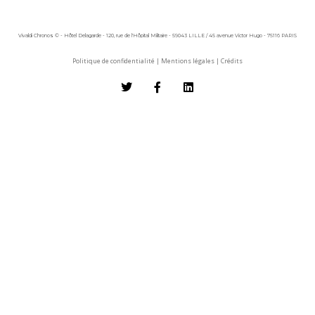
Vivaldi Chronos © - Hôtel Delagarde - 120, rue de l'Hôpital Militaire - 59043 LILLE / 45 avenue Victor Hugo - 75116 PARIS
Politique de confidentialité
|
Mentions légales
|
Crédits