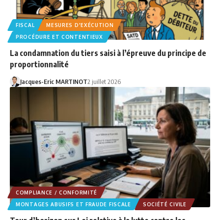
FISCAL
MESURES D'EXÉCUTION
PROCÉDURE ET CONTENTIEUX
La condamnation du tiers saisi à l’épreuve du principe de
proportionnalité
Jacques-Eric MARTINOT
2 juillet 2026
COMPLIANCE / CONFORMITÉ
MONTAGES ABUSIFS ET FRAUDE FISCALE
SOCIÉTÉ CIVILE