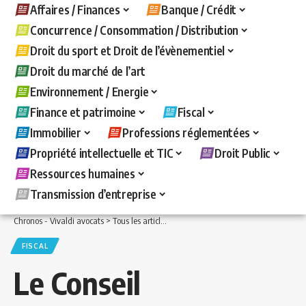
Affaires / Finances
Banque / Crédit
Concurrence / Consommation / Distribution
Droit du sport et Droit de l’évènementiel
Droit du marché de l’art
Environnement / Energie
Finance et patrimoine
Fiscal
Immobilier
Professions réglementées
Propriété intellectuelle et TIC
Droit Public
Ressources humaines
Transmission d’entreprise
Chronos - Vivaldi avocats
>
Tous les articles
>
Fiscal
>
Le Conseil d’Etat valide la 
FISCAL
Le Conseil