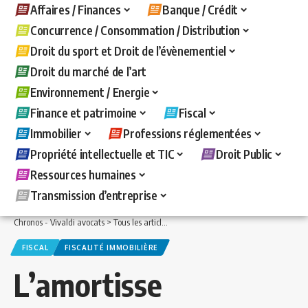
Affaires / Finances
Banque / Crédit
Concurrence / Consommation / Distribution
Droit du sport et Droit de l’évènementiel
Droit du marché de l’art
Environnement / Energie
Finance et patrimoine
Fiscal
Immobilier
Professions réglementées
Propriété intellectuelle et TIC
Droit Public
Ressources humaines
Transmission d’entreprise
Chronos - Vivaldi avocats
>
Tous les articles
>
Immobilier
>
Fiscalité immobilière
>
FISCAL
FISCALITÉ IMMOBILIÈRE
L’amortisse