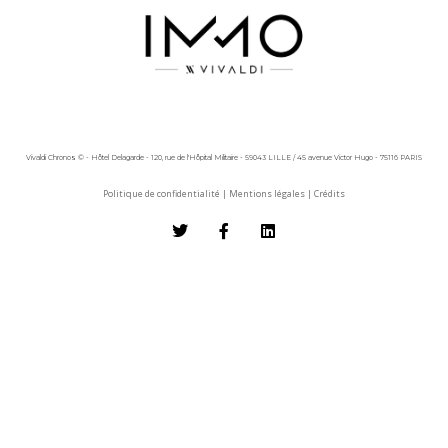
Vivaldi Chronos © - Hôtel Delagarde - 120, rue de l'Hôpital Militaire - 59043 LILLE / 45 avenue Victor Hugo - 75116 PARIS
Politique de confidentialité
|
Mentions légales
|
Crédits