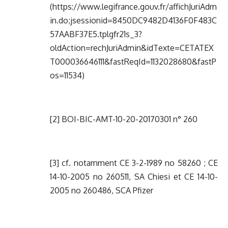
(
https://www.legifrance.gouv.fr/affichJuriAdm
in.do;jsessionid=8450DC9482D4136F0F483C
57AABF37E5.tplgfr21s_3?
oldAction=rechJuriAdmin&idTexte=CETATEX
T000036646111&fastReqId=1132028680&fastP
os=11534
)
[2]
BOI-BIC-AMT-10-20-20170301 n° 260
[3]
cf. notamment CE 3-2-1989 no 58260 ; CE
14-10-2005 no 260511, SA Chiesi et CE 14-10-
2005 no 260486, SCA Pfizer