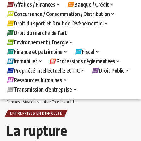
Affaires / Finances
Banque / Crédit
Concurrence / Consommation / Distribution
Droit du sport et Droit de l’évènementiel
Droit du marché de l’art
Environnement / Energie
Finance et patrimoine
Fiscal
Immobilier
Professions réglementées
Propriété intellectuelle et TIC
Droit Public
Ressources humaines
Transmission d’entreprise
Chronos - Vivaldi avocats
>
Tous les articles
>
Affaires / Finances
>
Entreprises en d
ENTREPRISES EN DIFFICULTÉ
La rupture