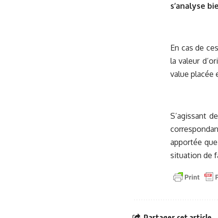
s’analyse b
En cas de ces
la valeur d’o
value placée 
S’agissant de
correspondant
apportée que 
situation de 
Partager cet article