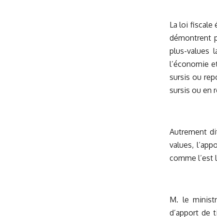
La loi fiscal
démontrent pa
plus-values 
l’économie et
sursis ou rep
sursis ou en r
Autrement dit
values, l’ap
comme l’est l
M. le minist
d’apport de t