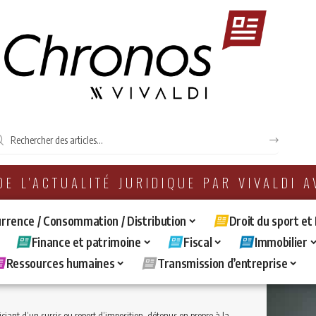
 DE L'ACTUALITÉ JURIDIQUE PAR VIVALDI 
rrence / Consommation / Distribution
Droit du sport et
Finance et patrimoine
Fiscal
Immobilier
Ressources humaines
Transmission d’entreprise
sursis ou report d’imposition, détenus en propre à la communauté constitue une opération intercalaire