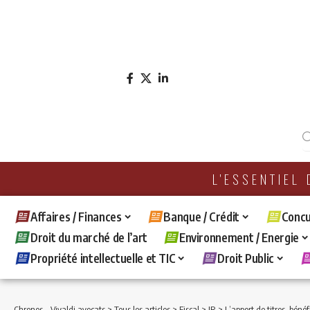
L'ESSENTIEL
Affaires / Finances
Banque / Crédit
Concu
Droit du marché de l’art
Environnement / Energie
Propriété intellectuelle et TIC
Droit Public
Chronos - Vivaldi avocats
>
Tous les articles
>
Fiscal
>
IR
>
L’apport de titres, bénéficiant d’un 